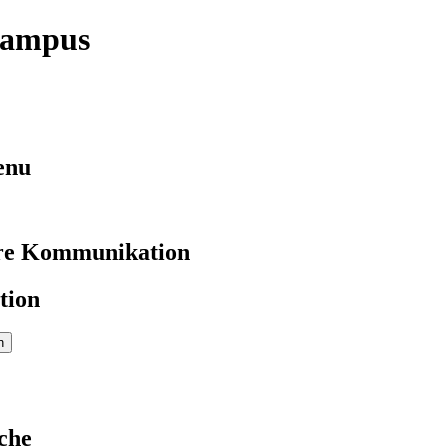
campus
enu
re Kommunikation
tion
che