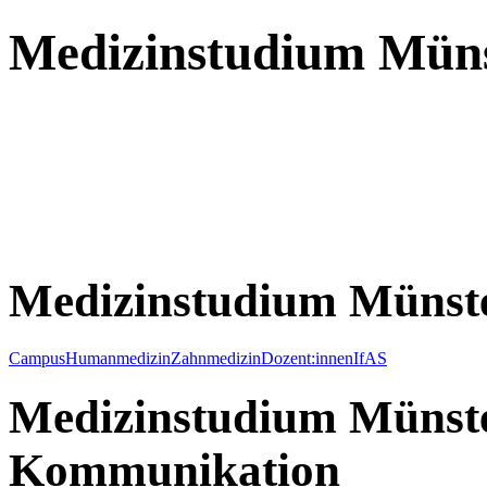
Medizinstudium Mün
Medizinstudium Münst
Campus
Humanmedizin
Zahnmedizin
Dozent:innen
IfAS
Medizinstudium Münste
Kommunikation