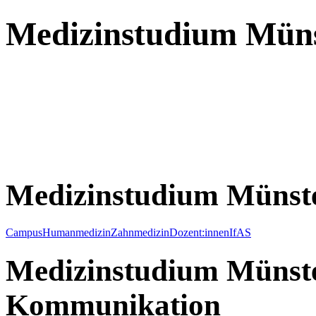
Medizinstudium Mün
Medizinstudium Münst
Campus
Humanmedizin
Zahnmedizin
Dozent:innen
IfAS
Medizinstudium Münste
Kommunikation