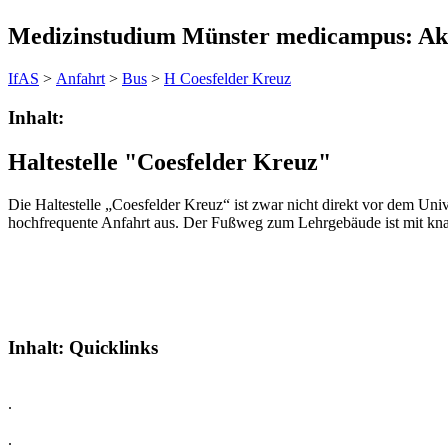
Medizinstudium Münster medicampus: Akt
IfAS
>
Anfahrt
>
Bus
>
H Coesfelder Kreuz
Inhalt:
Haltestelle "Coesfelder Kreuz"
Die Haltestelle „Coesfelder Kreuz“ ist zwar nicht direkt vor dem Uni
hochfrequente Anfahrt aus. Der Fußweg zum Lehrgebäude ist mit kna
Inhalt:
Quicklinks
.
.