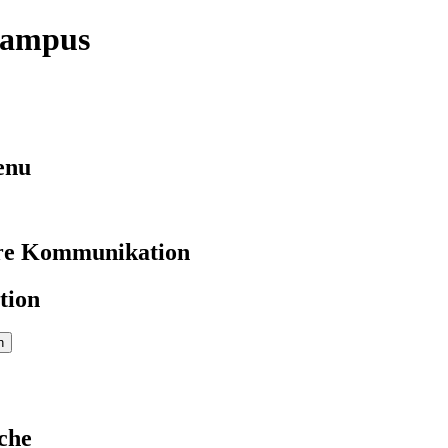
campus
enu
re Kommunikation
tion
che