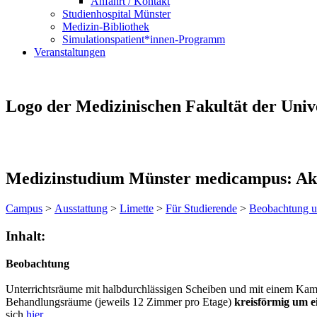
Anfahrt / Kontakt
Studienhospital Münster
Medizin-Bibliothek
Simulationspatient*innen-Programm
Veranstaltungen
Logo der Medizinischen Fakultät der Univ
Medizinstudium Münster medicampus: Akt
Campus
>
Ausstattung
>
Limette
>
Für Studierende
>
Beobachtung u
Inhalt:
Beobachtung
Unterrichtsräume mit halbdurchlässigen Scheiben und mit einem Kamer
Behandlungsräume (jeweils 12 Zimmer pro Etage)
kreisförmig um 
sich
hier
.